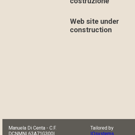
costruzione
Web site under
construction
Manuela Di Centa - C.F.
Tailored by
DCNMNL63A71G300I
IOsystems